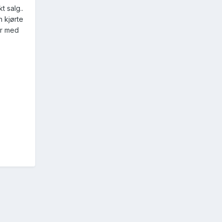
t salg..
n kjørte
er med