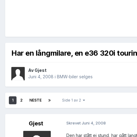
Har en långmilare, en e36 320i touring
Av Gjest
Juni 4, 2008
i
BMW-biler selges
1
2
NESTE
Side 1 av 2
Gjest
Skrevet
Juni 4, 2008
Den har stått ei stund, har gått la