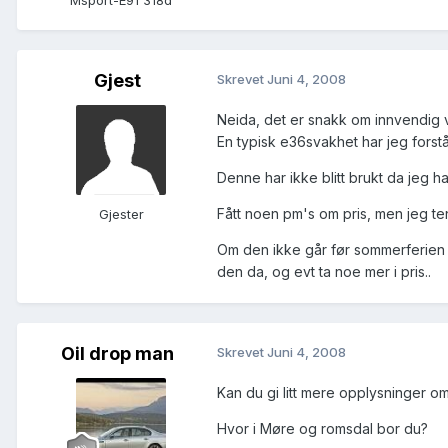
Msport-E91 318d
Gjest
Skrevet
Juni 4, 2008
Neida, det er snakk om innvendig v
En typisk e36svakhet har jeg forståt
Denne har ikke blitt brukt da jeg har
Fått noen pm's om pris, men jeg te
Gjester
Om den ikke går før sommerferien mi
den da, og evt ta noe mer i pris..
Oil drop man
Skrevet
Juni 4, 2008
Kan du gi litt mere opplysninger om
Hvor i Møre og romsdal bor du?