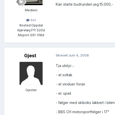
Kan starte budrunden jeg:15.000,-
Medlem
641
Bosted:
Oppdal
Kjøretøy:
F11 520d
Msport-E91 318d
Gjest
Skrevet
Juni 4, 2008
Tja utstyr...:
- el soltak
- el vinduer foran
Gjester
- el. speil
- følger med skiboks lakkert i bile
- BBS CH motorsportfelger i 17"