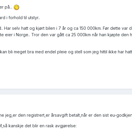
r på...
i forhold til utstyr..
. Har selv hatt og kjørt bilen i 7 år og ca 150 000km. Før dette var d
e eier i Norge.. Tror den var gått ca 25 000km når han kjøpte den 
 kan bli meget bra med endel pleie og stell som jeg hittil ikke har hatt
ne jeg,er den registrert,er årsavgift betalt,når er den sist eu-godkje
,så kanskje det blir en rask avgjørelse: