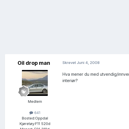
Oil drop man
Skrevet
Juni 4, 2008
Hva mener du med utvendig/innvend
interiør?
Medlem
641
Bosted:
Oppdal
Kjøretøy:
F11 520d