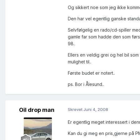
Og sikkert noe som jeg ikke komme
Den har vel egentlig ganske standard 
Selvfølgelig en rado/cd-spiller med.
gamle far som hadde den som først
98..
Ellers en veldig grei og hel bil som
mulighet til..
Første budet er notert..
ps. Bor i Ålesund..
Oil drop man
Skrevet
Juni 4, 2008
Er egentlig meget interessert i den
Kan du gi meg en pris,gjerne på PM