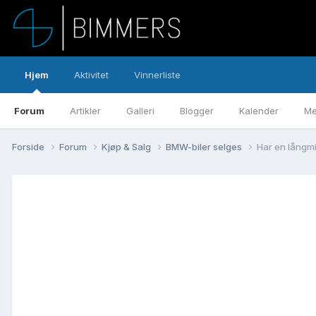
Hjem
Aktivitet
Vinnerliste
Forum
Artikler
Galleri
Blogger
Kalender
Me
Forside
Forum
Kjøp & Salg
BMW-biler selges
Har en långmil