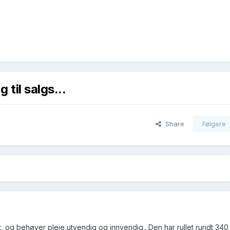
 til salgs...
Share
Følgere
ngt, og behøver pleie utvendig og innvendig.. Den har rullet rundt 340