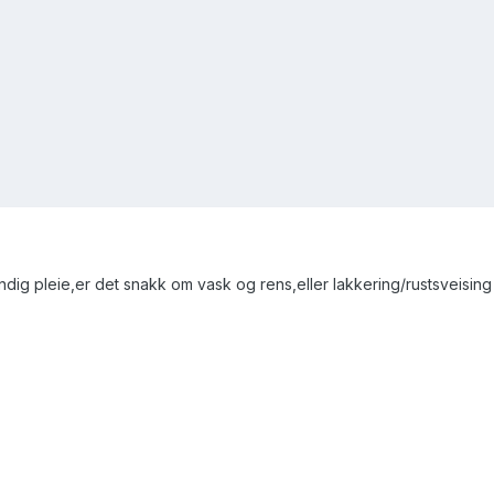
ig pleie,er det snakk om vask og rens,eller lakkering/rustsveising