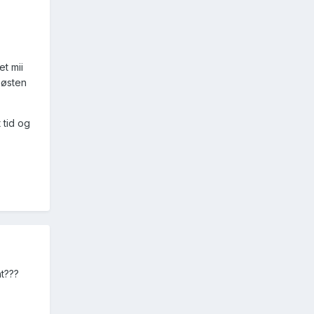
et mii
høsten
 tid og
nt???