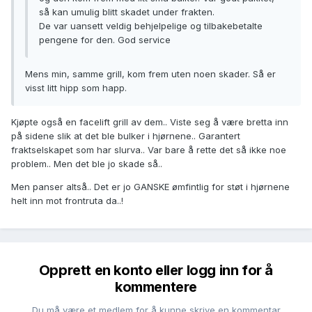
så kan umulig blitt skadet under frakten.
De var uansett veldig behjelpelige og tilbakebetalte
pengene for den. God service
Mens min, samme grill, kom frem uten noen skader. Så er
visst litt hipp som happ.
Kjøpte også en facelift grill av dem.. Viste seg å være bretta inn
på sidene slik at det ble bulker i hjørnene.. Garantert
fraktselskapet som har slurva.. Var bare å rette det så ikke noe
problem.. Men det ble jo skade så..
Men panser altså.. Det er jo GANSKE ømfintlig for støt i hjørnene
helt inn mot frontruta da..!
Opprett en konto eller logg inn for å
kommentere
Du må være et medlem for å kunne skrive en kommentar