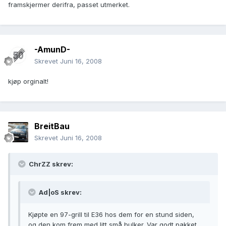
framskjermer derifra, passet utmerket.
-AmunD-
Skrevet
Juni 16, 2008
kjøp orginalt!
BreitBau
Skrevet
Juni 16, 2008
ChrZZ skrev:
Ad|oS skrev:
Kjøpte en 97-grill til E36 hos dem for en stund siden,
og den kom frem med litt små bulker. Var godt pakket,