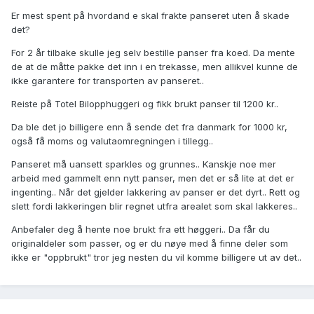
Er mest spent på hvordand e skal frakte panseret uten å skade
det?
For 2 år tilbake skulle jeg selv bestille panser fra koed. Da mente
de at de måtte pakke det inn i en trekasse, men allikvel kunne de
ikke garantere for transporten av panseret..
Reiste på Totel Bilopphuggeri og fikk brukt panser til 1200 kr..
Da ble det jo billigere enn å sende det fra danmark for 1000 kr,
også få moms og valutaomregningen i tillegg..
Panseret må uansett sparkles og grunnes.. Kanskje noe mer
arbeid med gammelt enn nytt panser, men det er så lite at det er
ingenting.. Når det gjelder lakkering av panser er det dyrt.. Rett og
slett fordi lakkeringen blir regnet utfra arealet som skal lakkeres..
Anbefaler deg å hente noe brukt fra ett høggeri.. Da får du
originaldeler som passer, og er du nøye med å finne deler som
ikke er "oppbrukt" tror jeg nesten du vil komme billigere ut av det..