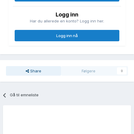
Logg inn
Har du allerede en konto? Logg inn her.
Logg inn nå
Share
Følgere
0
Gå til emneliste