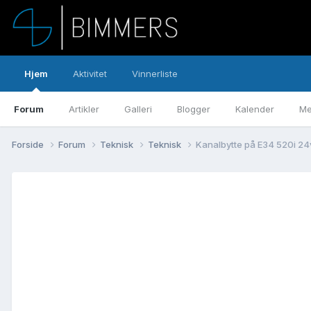
Hjem
Aktivitet
Vinnerliste
Forum
Artikler
Galleri
Blogger
Kalender
Me
Forside
Forum
Teknisk
Teknisk
Kanalbytte på E34 520i 24