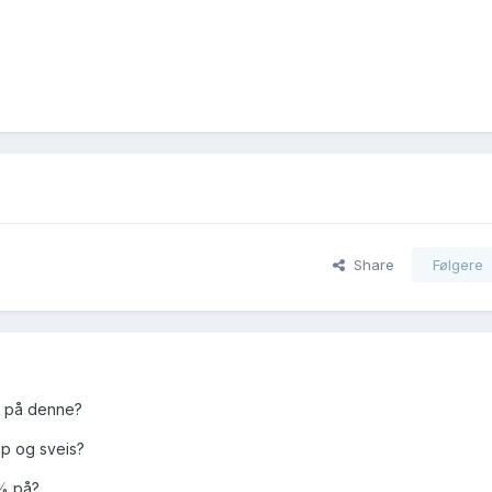
Share
Følgere
r på denne?
pp og sveis?
0% på?