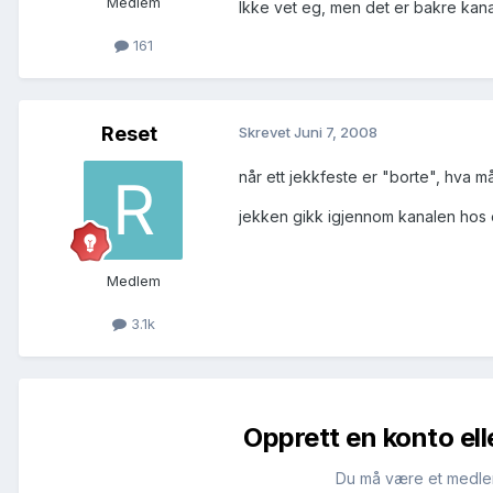
Medlem
Ikke vet eg, men det er bakre kanal
161
Reset
Skrevet
Juni 7, 2008
når ett jekkfeste er "borte", hva m
jekken gikk igjennom kanalen hos 
Medlem
3.1k
Opprett en konto ell
Du må være et medle