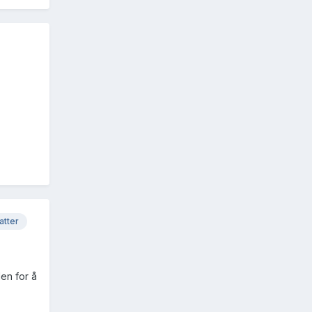
atter
en for å