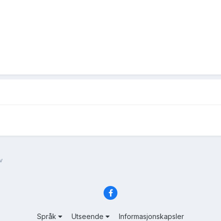
v
Språk
Utseende
Informasjonskapsler