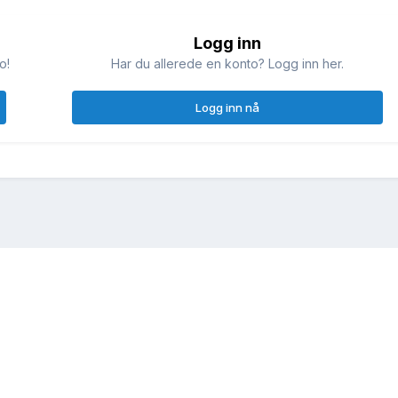
Logg inn
o!
Har du allerede en konto? Logg inn her.
Logg inn nå