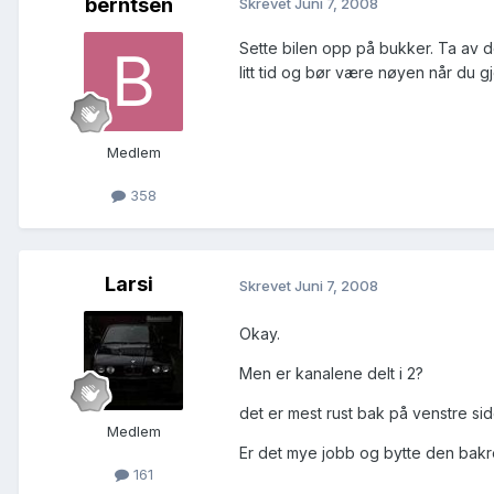
berntsen
Skrevet
Juni 7, 2008
Sette bilen opp på bukker. Ta av d
litt tid og bør være nøyen når du gj
Medlem
358
Larsi
Skrevet
Juni 7, 2008
Okay.
Men er kanalene delt i 2?
det er mest rust bak på venstre sid
Medlem
Er det mye jobb og bytte den bak
161