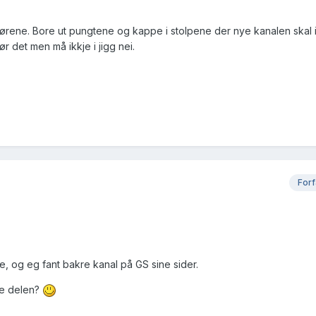
ørene. Bore ut pungtene og kappe i stolpene der nye kanalen skal i
ør det men må ikkje i jigg nei.
Forf
e, og eg fant bakre kanal på GS sine sider.
re delen?