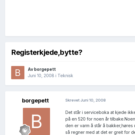
Registerkjede,bytte?
Av
borgepett
Juni 10, 2008
i
Teknisk
borgepett
Skrevet
Juni 10, 2008
Det står i serviceboka at kjede ikke
på en 520 for noen år tilbake.Noen
den er varm å står å bakker,høres ut
så regner med at det er greit for