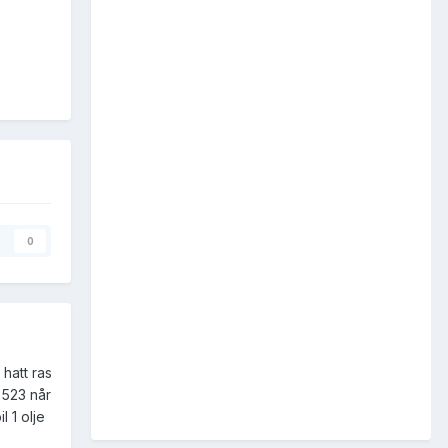
0
 hatt ras
 523 når
l 1 olje