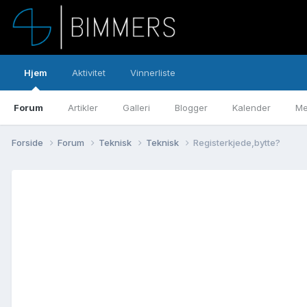
Hjem
Aktivitet
Vinnerliste
Forum
Artikler
Galleri
Blogger
Kalender
Me
Forside
Forum
Teknisk
Teknisk
Registerkjede,bytte?