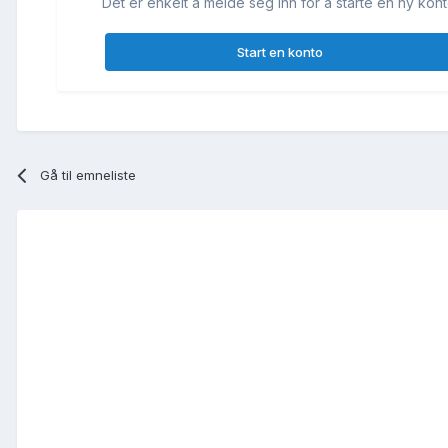
Det er enkelt å melde seg inn for å starte en ny kont
Start en konto
Gå til emneliste