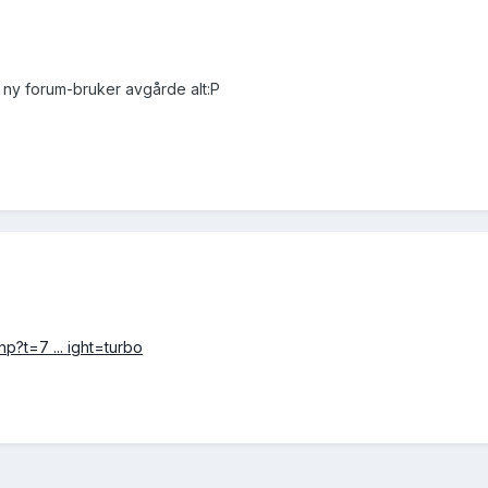
 ny forum-bruker avgårde alt:P
p?t=7 ... ight=turbo