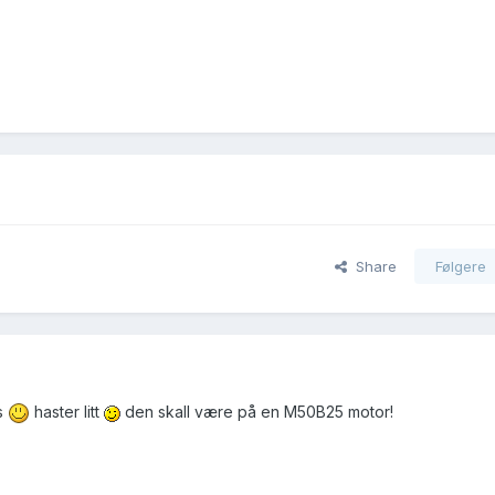
Share
Følgere
gs
haster litt
den skall være på en M50B25 motor!