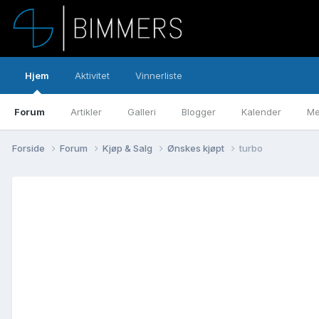
Hjem
Aktivitet
Vinnerliste
Forum
Artikler
Galleri
Blogger
Kalender
Me
Forside
Forum
Kjøp & Salg
Ønskes kjøpt
turbo