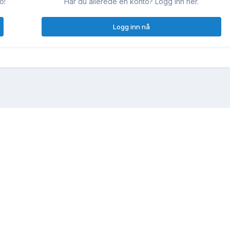
o!
Har du allerede en konto? Logg inn her.
Logg inn nå