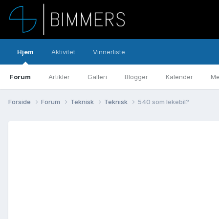
Hjem
Aktivitet
Vinnerliste
Forum
Artikler
Galleri
Blogger
Kalender
Me
Forside
Forum
Teknisk
Teknisk
540 som lekebil?