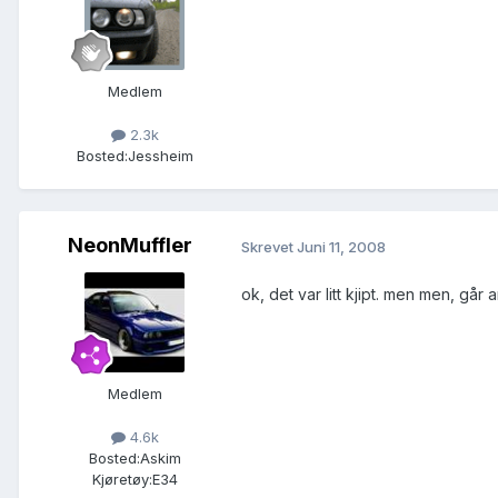
Medlem
2.3k
Bosted:
Jessheim
NeonMuffler
Skrevet
Juni 11, 2008
ok, det var litt kjipt. men men, går
Medlem
4.6k
Bosted:
Askim
Kjøretøy:
E34