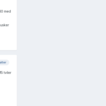
540 med
husker
atter
5 tviler