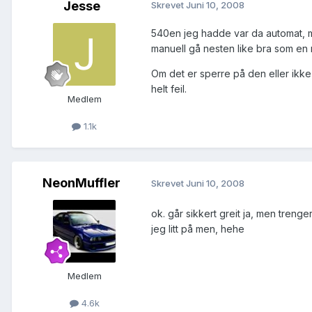
Jesse
Skrevet
Juni 10, 2008
540en jeg hadde var da automat, me
manuell gå nesten like bra som en m
Om det er sperre på den eller ikke
helt feil.
Medlem
1.1k
NeonMuffler
Skrevet
Juni 10, 2008
ok. går sikkert greit ja, men tren
jeg litt på men, hehe
Medlem
4.6k