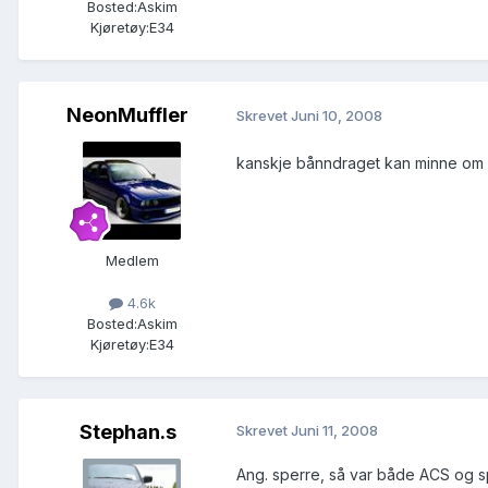
Bosted:
Askim
Kjøretøy:
E34
NeonMuffler
Skrevet
Juni 10, 2008
kanskje bånndraget kan minne om
Medlem
4.6k
Bosted:
Askim
Kjøretøy:
E34
Stephan.s
Skrevet
Juni 11, 2008
Ang. sperre, så var både ACS og s