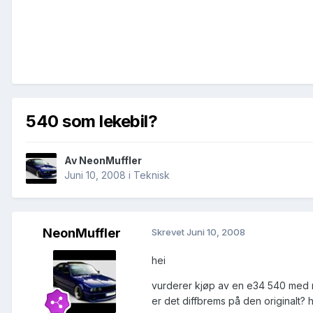
540 som lekebil?
Av
NeonMuffler
Juni 10, 2008
i
Teknisk
NeonMuffler
Skrevet
Juni 10, 2008
hei
vurderer kjøp av en e34 540 med m
er det diffbrems på den originalt? h