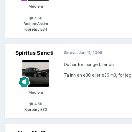
Medlem
4.6k
Bosted:
Askim
Kjøretøy:
E34
Spiritus Sancti
Skrevet
Juni 11, 2008
Du har for mange biler du..
Ta inn en e30 eller e36 m3, for jeg 
Medlem
4.5k
Kjøretøy:
E30