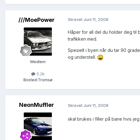
///MoePower
Skrevet
Juni 11, 2008
Håper for all del du holder deg til b
trafikken med.
Spesielt i byen når du tar 90 grade
og understell.
Medlem
5.2k
Bosted:
Tromsø
NeonMuffler
Skrevet
Juni 11, 2008
skal brukes i filler på bane hvis je