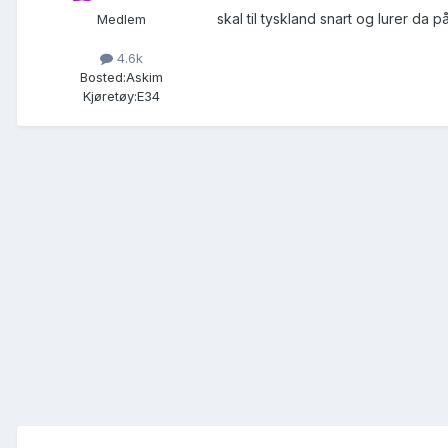
skal til tyskland snart og lurer da 
Medlem
4.6k
Bosted:
Askim
Kjøretøy:
E34