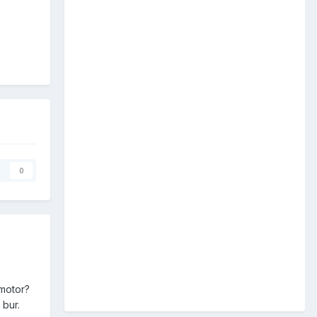
0
 motor?
 bur.