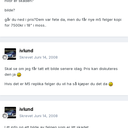
hvor er skaden?
bilde?
går du ned i pris?Dem var fete da, men du får nye m5 felger kopi
for 7500kr i 18" i moss..
ivlund
Skrevet
Juni 14, 2008
Skal se om jeg får tatt ett bilde senere idag. Pris kan diskuteres
den ja
Hvis det er M5 replika felger du vil ha så kjøper du det da
ivlund
Skrevet
Juni 14, 2008
Litt info og ett bilde av felgen som er litt skadet.