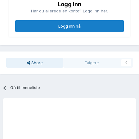
Logg inn
Har du allerede en konto? Logg inn her.
Logg inn nå
Share
Følgere
0
Gå til emneliste