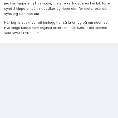
jeg kan kjøpe en sånn motor, frister ikke å kjøpe en hel bil, for er
synd å kjøpe en sånn klassiker og ribbe den for motor osv. det
syns jeg ikke noe om.
Når jeg først skriver ett innlegg her så lurer jeg på om noen vet
hva slags kasse som orginalt sitter i en e34 535i.Er det samme
som sitter i E28 535i?