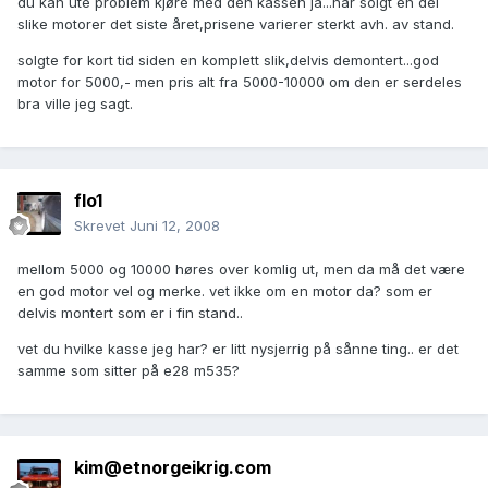
du kan ute problem kjøre med den kassen ja...har solgt en del
slike motorer det siste året,prisene varierer sterkt avh. av stand.
solgte for kort tid siden en komplett slik,delvis demontert...god
motor for 5000,- men pris alt fra 5000-10000 om den er serdeles
bra ville jeg sagt.
flo1
Skrevet
Juni 12, 2008
mellom 5000 og 10000 høres over komlig ut, men da må det være
en god motor vel og merke. vet ikke om en motor da? som er
delvis montert som er i fin stand..
vet du hvilke kasse jeg har? er litt nysjerrig på sånne ting.. er det
samme som sitter på e28 m535?
kim@etnorgeikrig.com