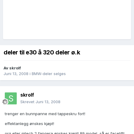
deler til e30 å 320 deler ø.k
Av
skrolf
Juni 13, 2008
i
BMW-deler selges
skrolf
Skrevet
Juni 13, 2008
trenger en bunnpanne med tappeskru fort!
effektanlegg ønskes kjøpt!
org eller mtech 2 fangera ønskes kjøpt! 89 model, så er facelift!