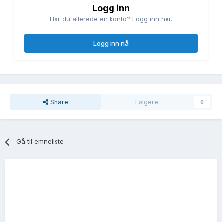
Logg inn
Har du allerede en konto? Logg inn her.
Logg inn nå
Share
Følgere
0
Gå til emneliste