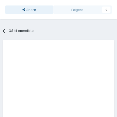
Share
Følgere
0
Gå til emneliste