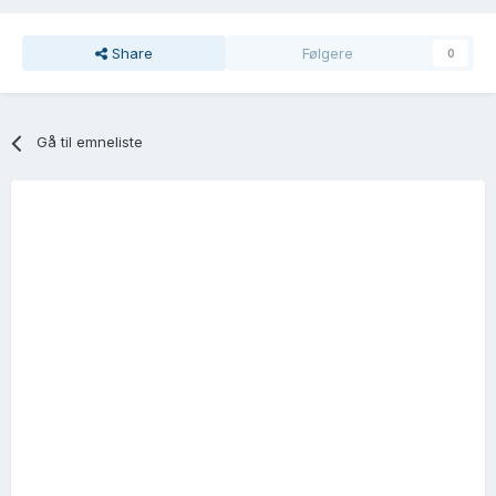
Share
Følgere
0
Gå til emneliste