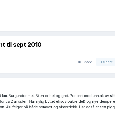
t til sept 2010
Share
Følgere
m. Burgunder met. Bilen er hel og grei. Pen inni med unntak av slit
or ca 2 år siden. Har nylig byttet eksos(bakre del) og nye dempere
jørt. Alu felger på både sommer og vinterdekk. Har også et sett pi