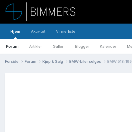
Hjem
Aktivitet
Vinnerliste
Forum
Artikler
Galleri
Blogger
Kalender
Me
Forside
Forum
Kjøp & Salg
BMW-biler selges
BMW 518i 1990