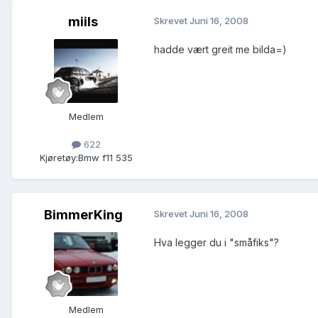
miils
Skrevet
Juni 16, 2008
hadde vært greit me bilda=)
Medlem
622
Kjøretøy:
Bmw f11 535
BimmerKing
Skrevet
Juni 16, 2008
Hva legger du i "småfiks"?
Medlem