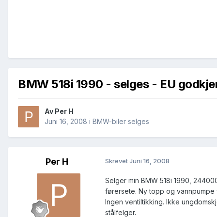
BMW 518i 1990 - selges - EU godkjen
Av
Per H
Juni 16, 2008
i
BMW-biler selges
Per H
Skrevet
Juni 16, 2008
Selger min BMW 518i 1990, 244000 k
førersete. Ny topp og vannpumpe f
Ingen ventiltikking. Ikke ungdomsk
stålfelger.