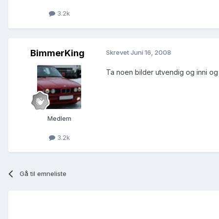
3.2k
BimmerKing
Skrevet
Juni 16, 2008
Ta noen bilder utvendig og inni og 
Medlem
3.2k
Gå til emneliste