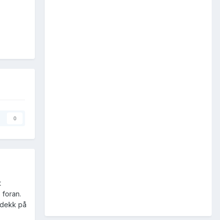
0
t
 foran.
ggdekk på