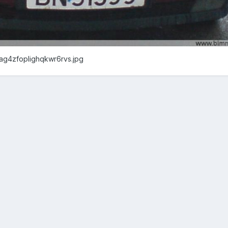
ag4zfoplighqkwr6rvs.jpg