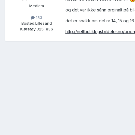
Medlem
og det var ikke sånn orginalt på bil
183
det er snakk om del nr 14, 15 og 16 
Bosted:
Lillesand
Kjøretøy:
325i e36
http://nettbutikk.gsbildeler.no/op