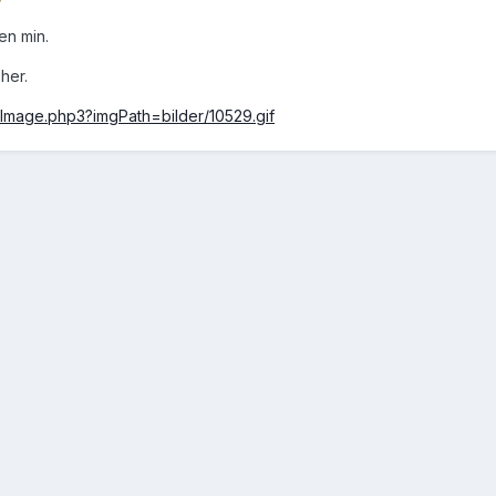
en min.
her.
enImage.php3?imgPath=bilder/10529.gif