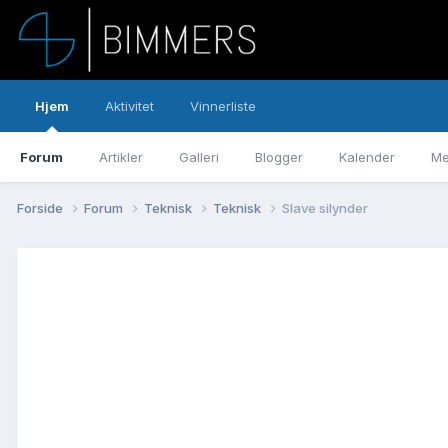
Hjem
Aktivitet
Vinnerliste
Forum
Artikler
Galleri
Blogger
Kalender
Me
Forside
Forum
Teknisk
Teknisk
Slave silynder