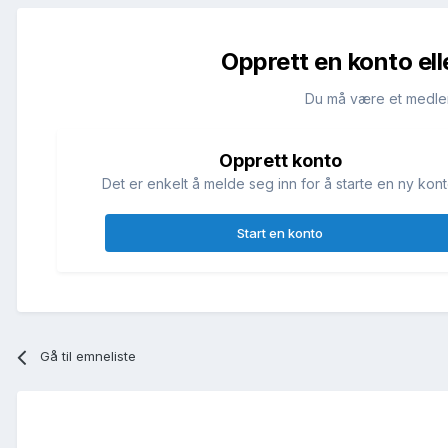
Opprett en konto ell
Du må være et medle
Opprett konto
Det er enkelt å melde seg inn for å starte en ny kont
Start en konto
Gå til emneliste