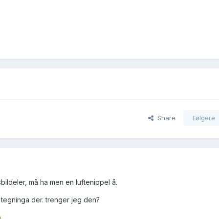
Share
Følgere
sbildeler, må ha men en luftenippel å.
tegninga der. trenger jeg den?