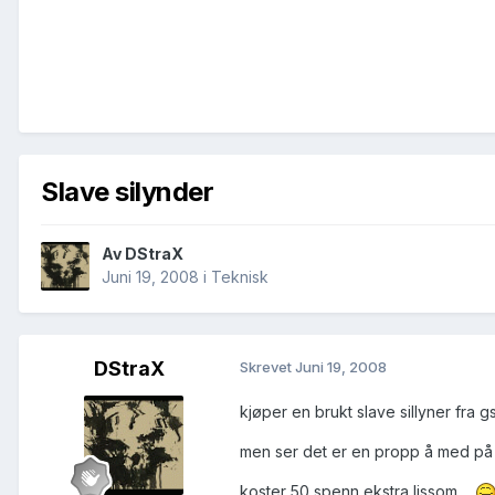
Slave silynder
Av
DStraX
Juni 19, 2008
i
Teknisk
DStraX
Skrevet
Juni 19, 2008
kjøper en brukt slave sillyner fra g
men ser det er en propp å med på 
koster 50 spenn ekstra lissom....