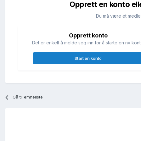
Opprett en konto ell
Du må være et medle
Opprett konto
Det er enkelt å melde seg inn for å starte en ny kont
Start en konto
Gå til emneliste