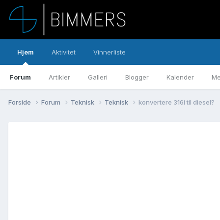
Hjem
Aktivitet
Vinnerliste
Forum
Artikler
Galleri
Blogger
Kalender
Me
Forside
Forum
Teknisk
Teknisk
konvertere 316i til diesel?