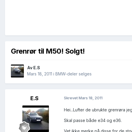
Grenrør til M50! Solgt!
Av
E.S
Mars 18, 2011
i
BMW-deler selges
E.S
Skrevet
Mars 18, 2011
Hei...Lufter de ubrukte grenrøra jeg
Skal passe både e34 og e36.
Vet ikke merke på disse for de stod