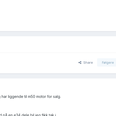
Share
Følgere
 har liggende til m50 motor for salg.
 på en e34 dele bil jeg fikk tak i.