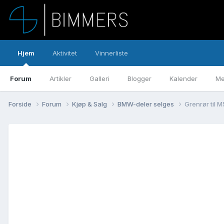
Hjem
Aktivitet
Vinnerliste
Forum
Artikler
Galleri
Blogger
Kalender
Me
Forside
Forum
Kjøp & Salg
BMW-deler selges
Grenrør til M