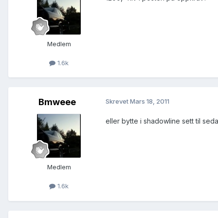
Medlem
1.6k
Bmweee
Skrevet
Mars 18, 2011
eller bytte i shadowline sett til seda
Medlem
1.6k