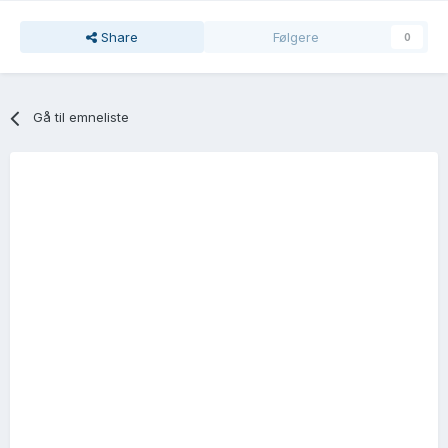
Share
Følgere
0
Gå til emneliste