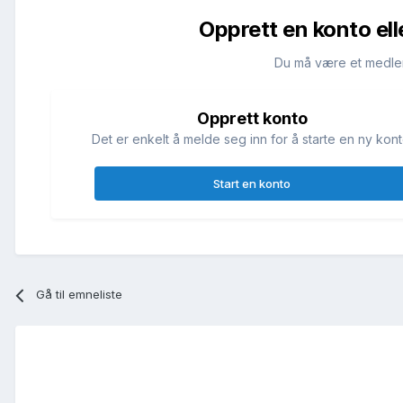
Opprett en konto ell
Du må være et medle
Opprett konto
Det er enkelt å melde seg inn for å starte en ny kont
Start en konto
Gå til emneliste