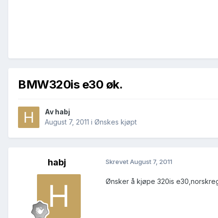
BMW320is e30 øk.
Av
habj
August 7, 2011
i
Ønskes kjøpt
habj
Skrevet
August 7, 2011
Ønsker å kjøpe 320is e30,norskreg