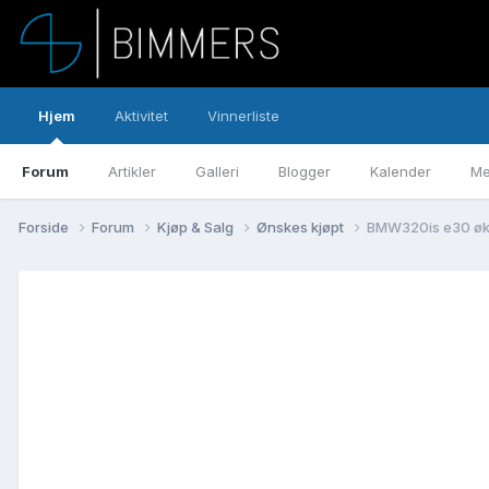
Hjem
Aktivitet
Vinnerliste
Forum
Artikler
Galleri
Blogger
Kalender
Me
Forside
Forum
Kjøp & Salg
Ønskes kjøpt
BMW320is e30 øk