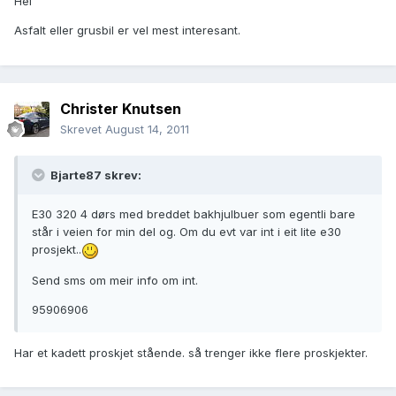
Hei
Asfalt eller grusbil er vel mest interesant.
Christer Knutsen
Skrevet
August 14, 2011
Bjarte87 skrev:
E30 320 4 dørs med breddet bakhjulbuer som egentli bare
står i veien for min del og. Om du evt var int i eit lite e30
prosjekt..
Send sms om meir info om int.
95906906
Har et kadett proskjet stående. så trenger ikke flere proskjekter.