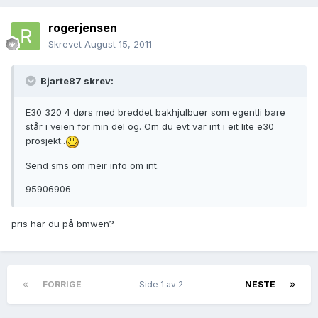
rogerjensen
Skrevet
August 15, 2011
Bjarte87 skrev:
E30 320 4 dørs med breddet bakhjulbuer som egentli bare
står i veien for min del og. Om du evt var int i eit lite e30
prosjekt..
Send sms om meir info om int.
95906906
pris har du på bmwen?
FORRIGE
Side 1 av 2
NESTE