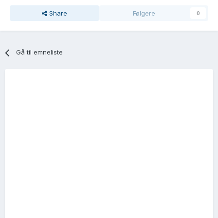
Share
Følgere
0
Gå til emneliste