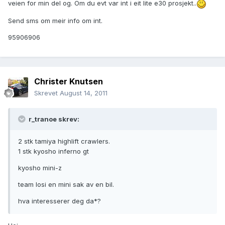
veien for min del og. Om du evt var int i eit lite e30 prosjekt..
Send sms om meir info om int.
95906906
Christer Knutsen
Skrevet
August 14, 2011
r_tranoe skrev:
2 stk tamiya highlift crawlers.
1 stk kyosho inferno gt
kyosho mini-z
team losi en mini sak av en bil.
hva interesserer deg da*?