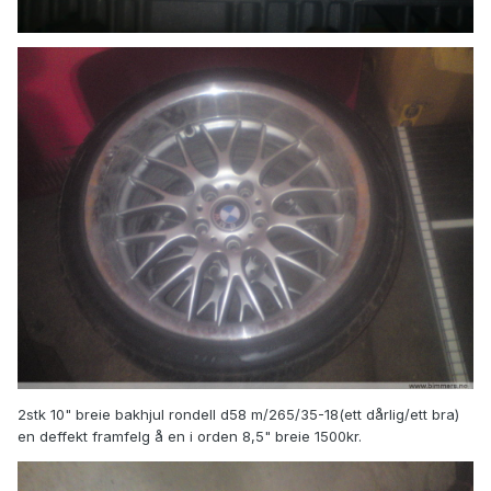
2stk 10" breie bakhjul rondell d58 m/265/35-18(ett dårlig/ett bra)
en deffekt framfelg å en i orden 8,5" breie 1500kr.