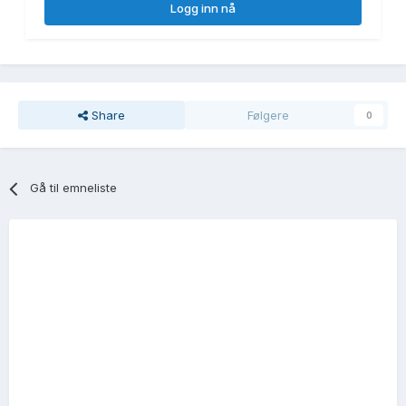
Logg inn nå
Share
Følgere
0
Gå til emneliste