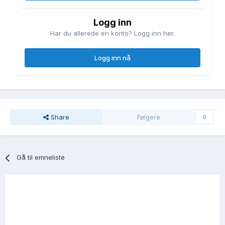
Logg inn
Har du allerede en konto? Logg inn her.
Logg inn nå
Share
Følgere
0
Gå til emneliste