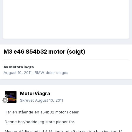
M3 e46 S54b32 motor (solgt)
Av
MotorViagra
August 10, 2011
i
BMW-deler selges
MotorViagra
Skrevet
August 10, 2011
Har en stående en s54b32 motor i deler.
Denne har/hadde jeg store planer for.
Men er dårlig med tid å få ting klart så da ser jeg hva jeg kan få