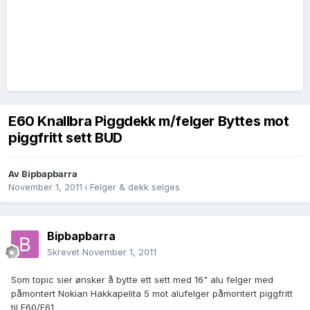
E60 Knallbra Piggdekk m/felger Byttes mot
piggfritt sett BUD
Av
Bipbapbarra
November 1, 2011
i
Felger & dekk selges
Bipbapbarra
Skrevet
November 1, 2011
Som topic sier ønsker å bytte ett sett med 16" alu felger med
påmontert Nokian Hakkapelita 5 mot alufelger påmontert piggfritt
til E60/E61