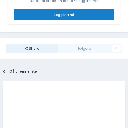
Har du allerede en konto? Logg inn her.
Logg inn nå
Share
Følgere
0
Gå til emneliste