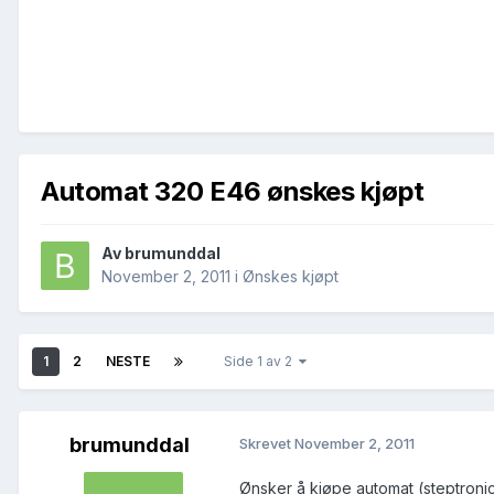
Automat 320 E46 ønskes kjøpt
Av
brumunddal
November 2, 2011
i
Ønskes kjøpt
1
2
NESTE
Side 1 av 2
brumunddal
Skrevet
November 2, 2011
Ønsker å kjøpe automat (steptronic)