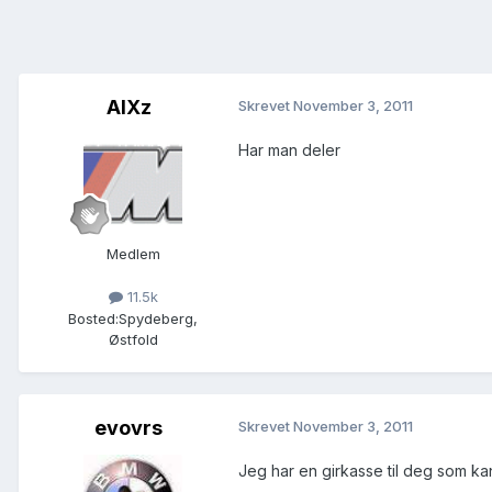
AlXz
Skrevet
November 3, 2011
Har man deler
Medlem
11.5k
Bosted:
Spydeberg,
Østfold
evovrs
Skrevet
November 3, 2011
Jeg har en girkasse til deg som ka