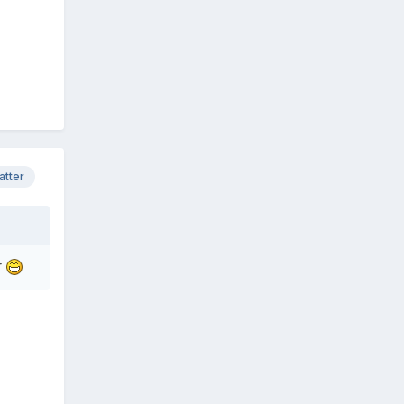
atter
r