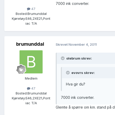
7000 ink converter.
47
Bosted:
Brumunddal
Kjøretøy:
E46,2XE21,Pont
iac T/A
brumunddal
Skrevet
November 4, 2011
olebrum skrev:
evovrs skrev:
Medlem
Hva gir du?
47
Bosted:
Brumunddal
7000 ink converter.
Kjøretøy:
E46,2XE21,Pont
iac T/A
Glemte å spørre om km. stand på de