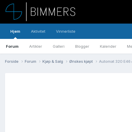
Hjem
Aktivitet
Vinnerliste
Forum
Artikler
Galleri
Blogger
Kalender
Me
Forside
Forum
Kjøp & Salg
Ønskes kjøpt
Automat 320 E46 