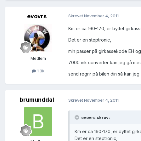
evovrs
Skrevet
November 4, 2011
Km er ca 160-170, er byttet girkasse 
Det er en steptronic,
min passer på girkassekode EH o
Medlem
7000 ink converter kan jeg gå med
1.3k
send regnr på bilen din så kan jeg
brumunddal
Skrevet
November 4, 2011
evovrs skrev:
Km er ca 160-170, er byttet girka
Det er en steptronic,