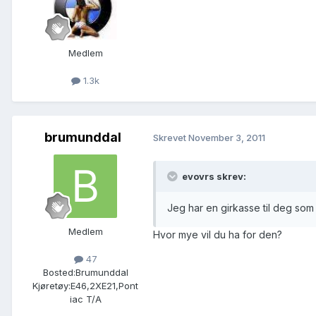
Medlem
1.3k
brumunddal
Skrevet
November 3, 2011
evovrs skrev:
Jeg har en girkasse til deg som
Medlem
Hvor mye vil du ha for den?
47
Bosted:
Brumunddal
Kjøretøy:
E46,2XE21,Pont
iac T/A