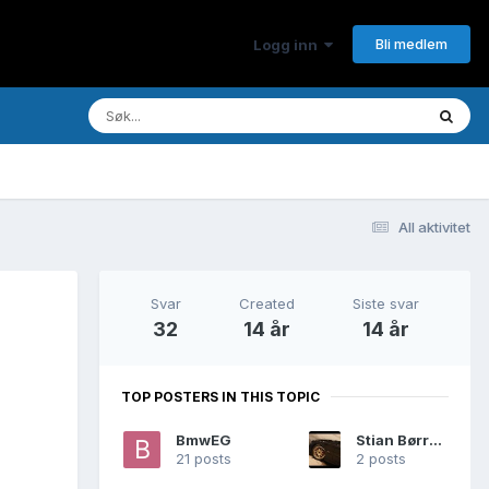
Bli medlem
Logg inn
All aktivitet
Svar
Created
Siste svar
32
14 år
14 år
TOP POSTERS IN THIS TOPIC
BmwEG
Stian Børresen
21 posts
2 posts