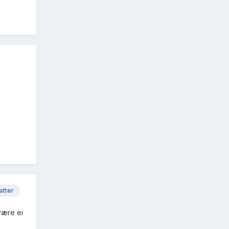
atter
være ei