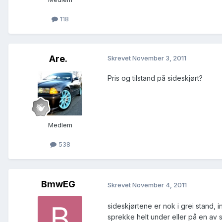
118
Are.
Skrevet
November 3, 2011
Pris og tilstand på sideskjørt?
Medlem
538
BmwEG
Skrevet
November 4, 2011
sideskjørtene er nok i grei stand, 
sprekke helt under eller på en av s