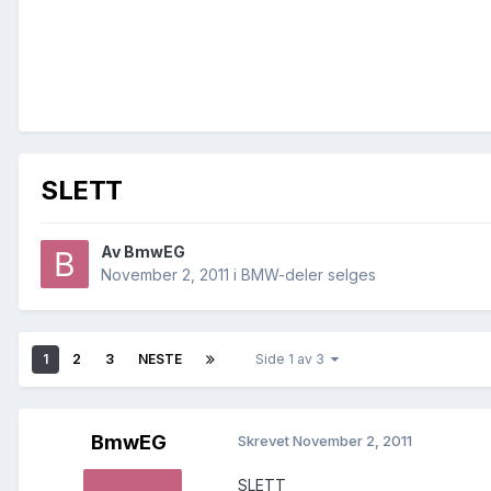
SLETT
Av
BmwEG
November 2, 2011
i
BMW-deler selges
1
2
3
NESTE
Side 1 av 3
BmwEG
Skrevet
November 2, 2011
SLETT