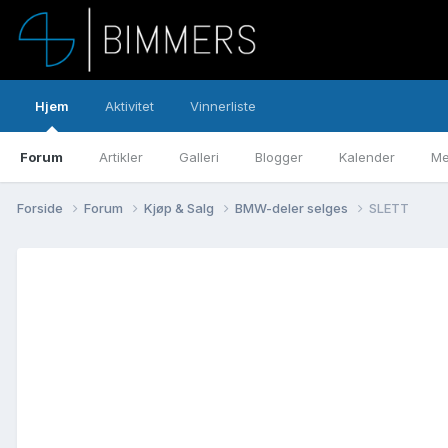
Hjem
Aktivitet
Vinnerliste
Forum
Artikler
Galleri
Blogger
Kalender
Me
Forside
Forum
Kjøp & Salg
BMW-deler selges
SLETT