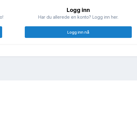
Logg inn
o!
Har du allerede en konto? Logg inn her.
Logg inn nå