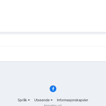
Språk
Utseende
Informasjonskapsler
MakeWay AS