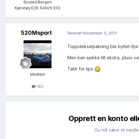
Bosted:
Bergen
Kjøretøy:
E39 540i/6 ESS
520Msport
Skrevet
November 3, 2011
Toppdekselpakning ble byttet ifjor 
Men kan sjekke litt ekstra, pluss van
Takk for tips
Medlem
182
Opprett en konto ell
Du må være et medle