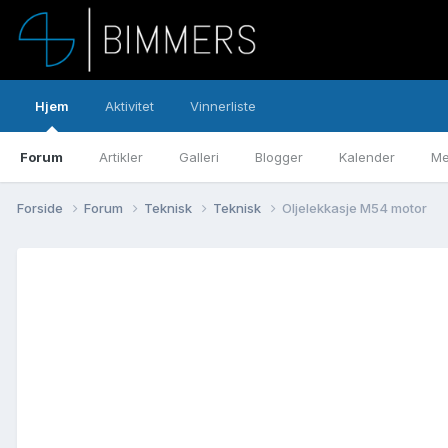
Hjem
Aktivitet
Vinnerliste
Forum
Artikler
Galleri
Blogger
Kalender
Me
Forside
Forum
Teknisk
Teknisk
Oljelekkasje M54 motor