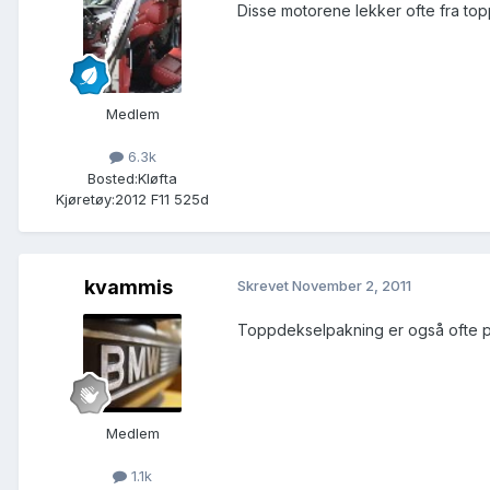
Disse motorene lekker ofte fra top
Medlem
6.3k
Bosted:
Kløfta
Kjøretøy:
2012 F11 525d
kvammis
Skrevet
November 2, 2011
Toppdekselpakning er også ofte pg
Medlem
1.1k