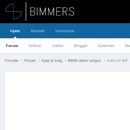
Hjem
Aktivitet
Vinnerliste
Forum
Artikler
Galleri
Blogger
Kalender
Me
Forside
Forum
Kjøp & Salg
BMW-deler selges
e46 m3 diff