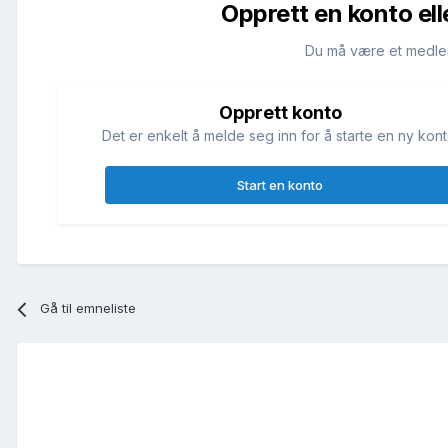
Opprett en konto ell
Du må være et medle
Opprett konto
Det er enkelt å melde seg inn for å starte en ny kont
Start en konto
Gå til emneliste