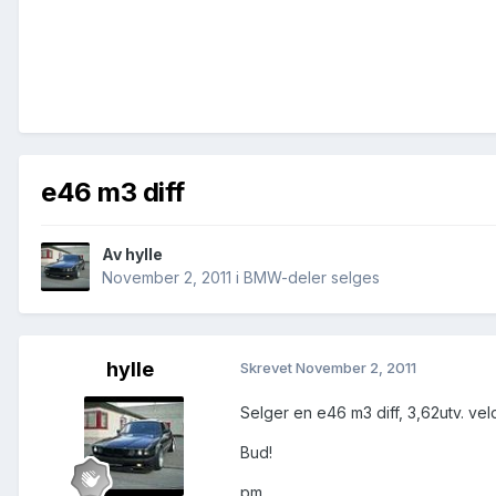
e46 m3 diff
Av
hylle
November 2, 2011
i
BMW-deler selges
hylle
Skrevet
November 2, 2011
Selger en e46 m3 diff, 3,62utv. vel
Bud!
pm.