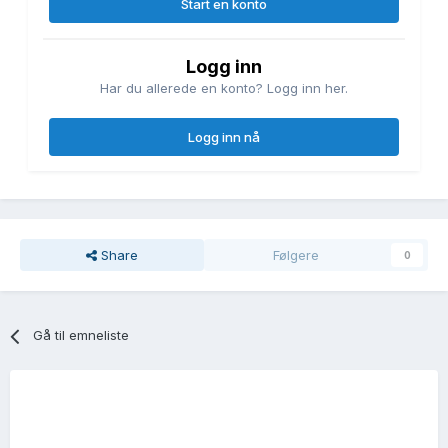
Start en konto
Logg inn
Har du allerede en konto? Logg inn her.
Logg inn nå
Share
Følgere
0
Gå til emneliste