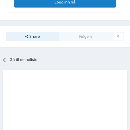
Logg inn nå
Share
Følgere
0
Gå til emneliste