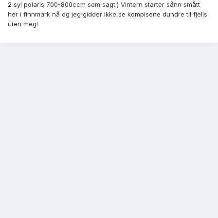
2 syl polaris 700-800ccm som sagt:) Vintern starter sånn smått
her i finnmark nå og jeg gidder ikke se kompisene dundre til fjells
uten meg!