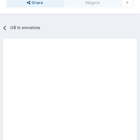
Share
Følgere
0
Gå til emneliste