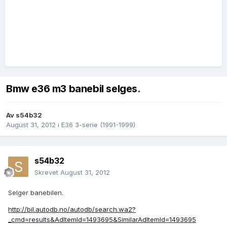
Bmw e36 m3 banebil selges.
Av
s54b32
August 31, 2012
i
E36 3-serie (1991-1999)
s54b32
Skrevet
August 31, 2012
Selger banebilen.
http://bil.autodb.no/autodb/search.wa2?
_cmd=results&AdItemId=1493695&SimilarAdItemId=1493695