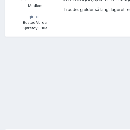
Medlem
Tilbudet gjelder så langt lageret r
813
Bosted:
Verdal
Kjøretøy:
330e