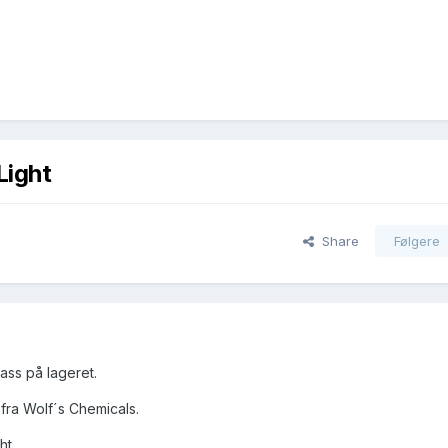
Light
Share
Følgere
lass på lageret.
fra Wolf´s Chemicals.
ht