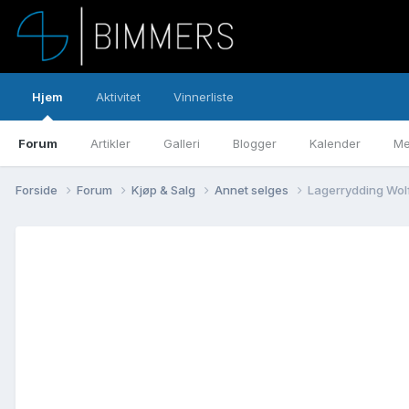
Hjem
Aktivitet
Vinnerliste
Forum
Artikler
Galleri
Blogger
Kalender
Me
Forside
Forum
Kjøp & Salg
Annet selges
Lagerrydding Wolf´