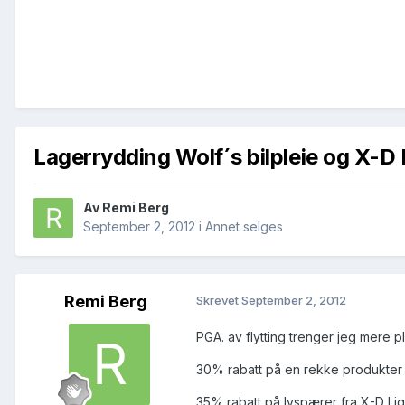
Lagerrydding Wolf´s bilpleie og X-D 
Av
Remi Berg
September 2, 2012
i
Annet selges
Remi Berg
Skrevet
September 2, 2012
PGA. av flytting trenger jeg mere p
30% rabatt på en rekke produkter 
35% rabatt på lyspærer fra X-D Lig