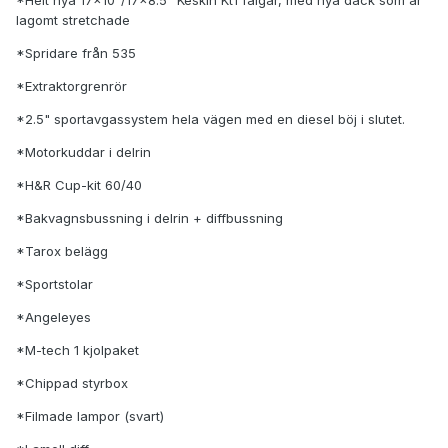
*Helt nya 17x10"/17x8.5" Keskin Kt1 fälgar, med nya däck som är
lagomt stretchade
*Spridare från 535
*Extraktorgrenrör
*2.5" sportavgassystem hela vägen med en diesel böj i slutet.
*Motorkuddar i delrin
*H&R Cup-kit 60/40
*Bakvagnsbussning i delrin + diffbussning
*Tarox belägg
*Sportstolar
*Angeleyes
*M-tech 1 kjolpaket
*Chippad styrbox
*Filmade lampor (svart)