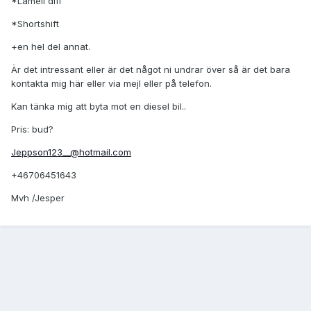
*Lamell diff
*Shortshift
+en hel del annat.
Är det intressant eller är det något ni undrar över så är det bara
kontakta mig här eller via mejl eller på telefon.
Kan tänka mig att byta mot en diesel bil..
Pris: bud?
Jeppson123__@hotmail.com
+46706451643
Mvh /Jesper