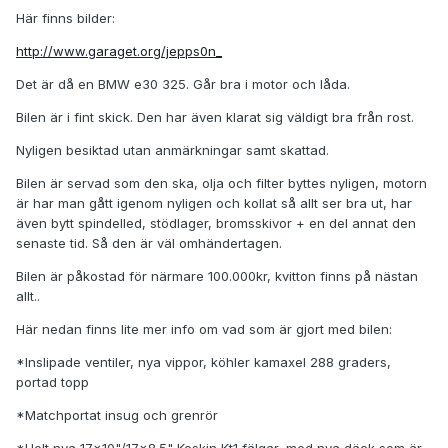
Här finns bilder:
http://www.garaget.org/jepps0n_
Det är då en BMW e30 325. Går bra i motor och låda.
Bilen är i fint skick. Den har även klarat sig väldigt bra från rost.
Nyligen besiktad utan anmärkningar samt skattad.
Bilen är servad som den ska, olja och filter byttes nyligen, motorn
är har man gått igenom nyligen och kollat så allt ser bra ut, har
även bytt spindelled, stödlager, bromsskivor + en del annat den
senaste tid. Så den är väl omhändertagen.
Bilen är påkostad för närmare 100.000kr, kvitton finns på nästan
allt..
Här nedan finns lite mer info om vad som är gjort med bilen:
*Inslipade ventiler, nya vippor, köhler kamaxel 288 graders,
portad topp
*Matchportat insug och grenrör