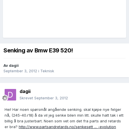
Senking av Bmw E39 520!
Av
dagii
September 3, 2012
i
Teknisk
dagii
Skrevet
September 3, 2012
Hei! Har noen spørsmål angående senking. skal kjøpe nye felger
nå, (245-40.r18) å da vil jeg senke bilen min litt. skulle hatt tak i ett
billig å bra justerbart. Noen som vet om det fra parts and retards
er bra?
http://www.partsandretards.no/senkesett ... -evolution