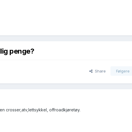
llig penge?
Share
Følgere
 crosser,atv,lettsykkel, offroadkjøretøy.