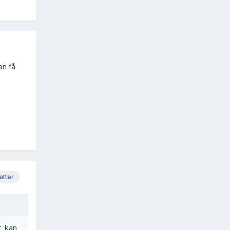
an få
atter
, kan