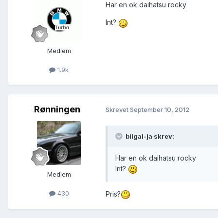
Har en ok daihatsu rocky
Int?
Medlem
1.9k
Rønningen
Skrevet
September 10, 2012
bilgal-ja skrev:
Har en ok daihatsu rocky
Int?
Medlem
430
Pris?