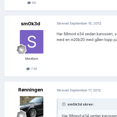
99
sm0k3d
Skrevet
September 15, 2012
Har 88mod e34 sedan karosseri, så 
med en m20b20 med gåen topp pak
Medlem
738
Rønningen
Skrevet
September 17, 2012
sm0k3d skrev:
Har 88mod e34 sedan karosseri, 