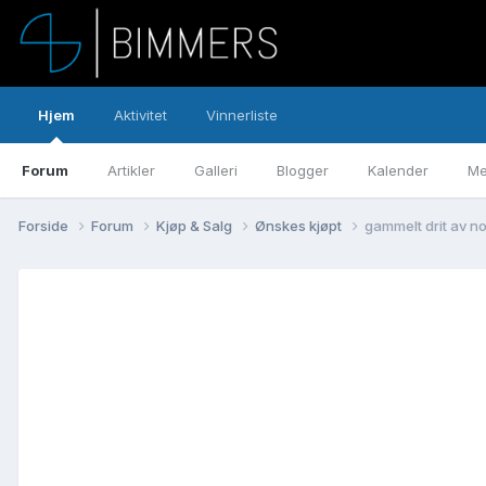
Hjem
Aktivitet
Vinnerliste
Forum
Artikler
Galleri
Blogger
Kalender
Me
Forside
Forum
Kjøp & Salg
Ønskes kjøpt
gammelt drit av noe