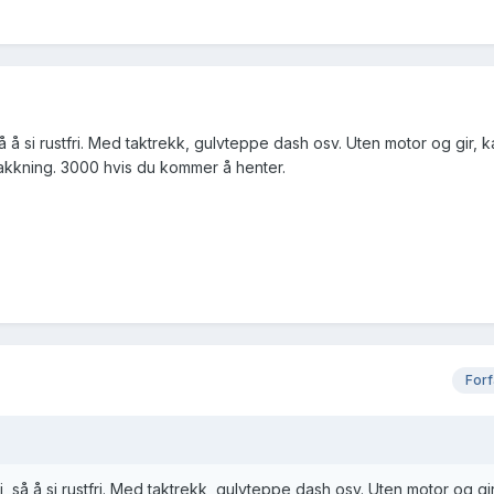
å si rustfri. Med taktrekk, gulvteppe dash osv. Uten motor og gir, k
kning. 3000 hvis du kommer å henter.
Forf
så å si rustfri. Med taktrekk, gulvteppe dash osv. Uten motor og gir