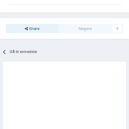
Share
Følgere
0
Gå til emneliste