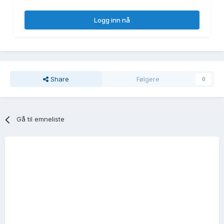
Logg inn nå
Share
Følgere
0
Gå til emneliste