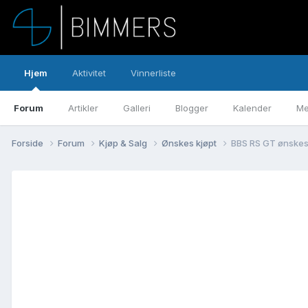
Hjem
Aktivitet
Vinnerliste
Forum
Artikler
Galleri
Blogger
Kalender
Me
Forside
Forum
Kjøp & Salg
Ønskes kjøpt
BBS RS GT ønskes