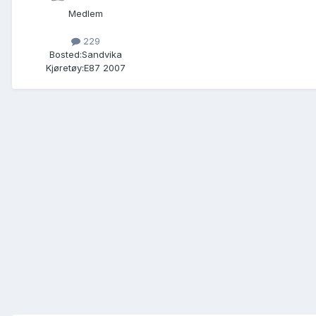
Medlem
229
Bosted:
Sandvika
Kjøretøy:
E87 2007