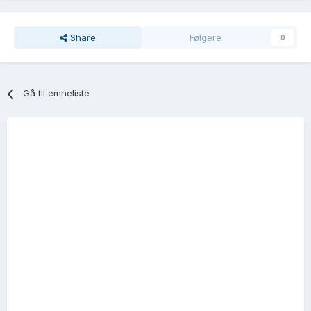
Share
Følgere
0
Gå til emneliste