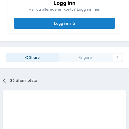
Logg inn
Har du allerede en konto? Logg inn her.
Logg inn nå
Share
Følgere
0
Gå til emneliste