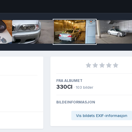
Image T
FRA ALBUMET
330CI
· 103 bilder
BILDEINFORMASJON
Vis bildets EXIF-informasjon