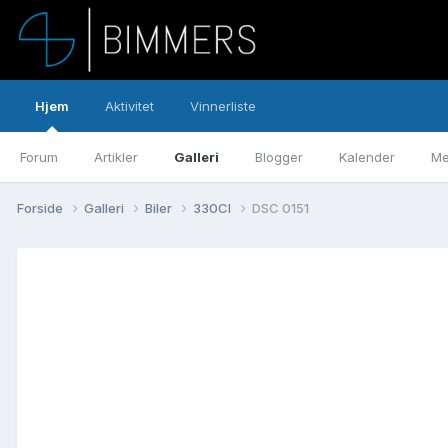
Hjem
Aktivitet
Vinnerliste
Forum
Artikler
Galleri
Blogger
Kalender
Me
Forside
Galleri
Biler
330CI
DSC 0151