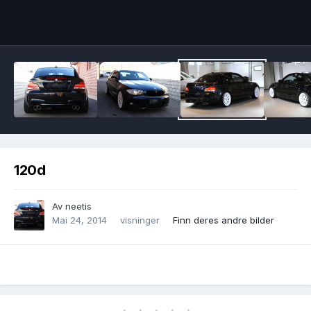
Image Tools
120d
Av
neetis
Mai 24, 2014
visninger
Finn deres andre bilder