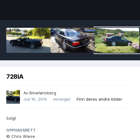
Image Tools
728IA
Av
Bmwtønsberg
Juli 16, 2014
visninger
Finn deres andre bilder
Solgt
OPPHAVSRETT
© Chris Wiese