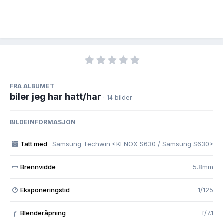
FRA ALBUMET
biler jeg har hatt/har
· 14 bilder
BILDEINFORMASJON
Tatt med
Samsung Techwin <KENOX S630 / Samsung S630>
Brennvidde
5.8mm
Eksponeringstid
1/125
Blenderåpning
f/7.1
f