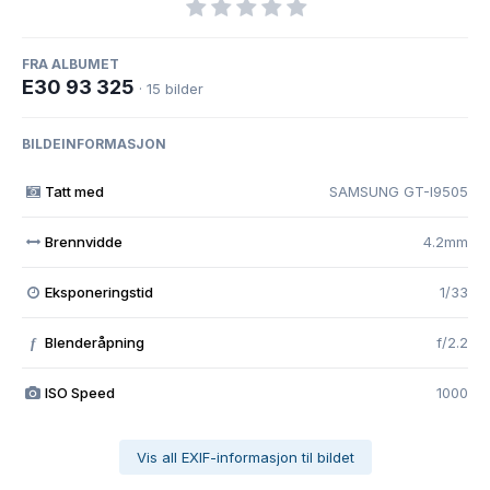
FRA ALBUMET
E30 93 325
· 15 bilder
BILDEINFORMASJON
Tatt med
SAMSUNG GT-I9505
Brennvidde
4.2mm
Eksponeringstid
1/33
Blenderåpning
f/2.2
f
ISO Speed
1000
Vis all EXIF-informasjon til bildet