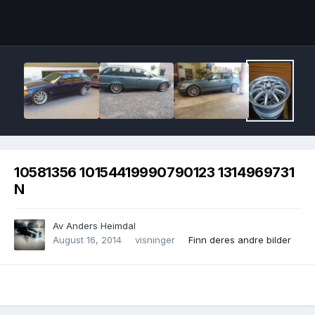
Image Tools
10581356 10154419990790123 1314969731
N
Av
Anders Heimdal
August 16, 2014
visninger
Finn deres andre bilder