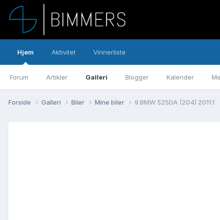
Hjem
Aktivitet
Vinnerliste
Forum
Artikler
Galleri
Blogger
Kalender
Me
Forside
Galleri
Biler
Mine biler
9 BMW 525DA (204) 2011.1