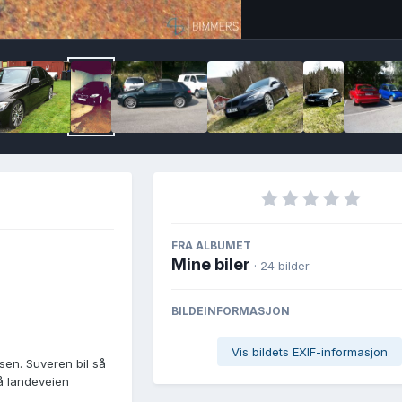
Image T
FRA ALBUMET
Mine biler
· 24 bilder
BILDEINFORMASJON
Vis bildets EXIF-informasjon
ssen. Suveren bil så
på landeveien