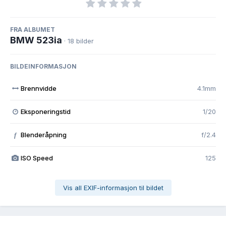
FRA ALBUMET
BMW 523ia
· 18 bilder
BILDEINFORMASJON
Brennvidde
4.1mm
Eksponeringstid
1/20
Blenderåpning
f/2.4
f
ISO Speed
125
Vis all EXIF-informasjon til bildet