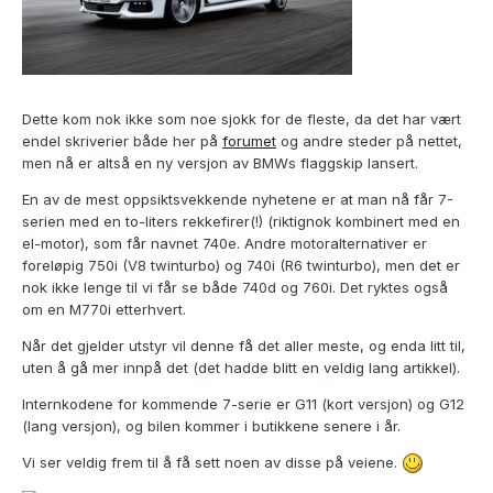
Dette kom nok ikke som noe sjokk for de fleste, da det har vært
endel skriverier både her på
forumet
og andre steder på nettet,
men nå er altså en ny versjon av BMWs flaggskip lansert.
En av de mest oppsiktsvekkende nyhetene er at man nå får 7-
serien med en to-liters rekkefirer(!) (riktignok kombinert med en
el-motor), som får navnet 740e. Andre motoralternativer er
foreløpig 750i (V8 twinturbo) og 740i (R6 twinturbo), men det er
nok ikke lenge til vi får se både 740d og 760i. Det ryktes også
om en M770i etterhvert.
Når det gjelder utstyr vil denne få det aller meste, og enda litt til,
uten å gå mer innpå det (det hadde blitt en veldig lang artikkel).
Internkodene for kommende 7-serie er G11 (kort versjon) og G12
(lang versjon), og bilen kommer i butikkene senere i år.
Vi ser veldig frem til å få sett noen av disse på veiene.