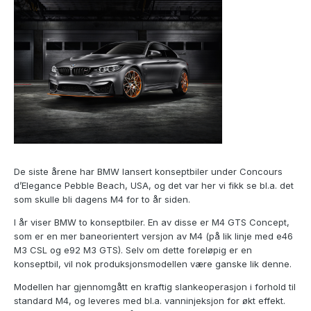
De siste årene har BMW lansert konseptbiler under Concours
d’Elegance Pebble Beach, USA, og det var her vi fikk se bl.a. det
som skulle bli dagens M4 for to år siden.
I år viser BMW to konseptbiler. En av disse er M4 GTS Concept,
som er en mer baneorientert versjon av M4 (på lik linje med e46
M3 CSL og e92 M3 GTS). Selv om dette foreløpig er en
konseptbil, vil nok produksjonsmodellen være ganske lik denne.
Modellen har gjennomgått en kraftig slankeoperasjon i forhold til
standard M4, og leveres med bl.a. vanninjeksjon for økt effekt.