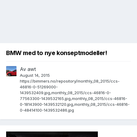
BMW med to nye konseptmodeller!
Av
awt
August 14, 2015
https://bimmers.no/repository/monthly_08_2015/ccs-
46816-0-51269000-
1439532409.jpg,monthly_08_2015/ccs-46816-0-
77563300-1439532165.jpg,monthly_08_2015/ccs-46816-
0-18143900-1439532120.jpg,monthly_08_2015/ccs-46816-
0-48414100-1439532486.jpg