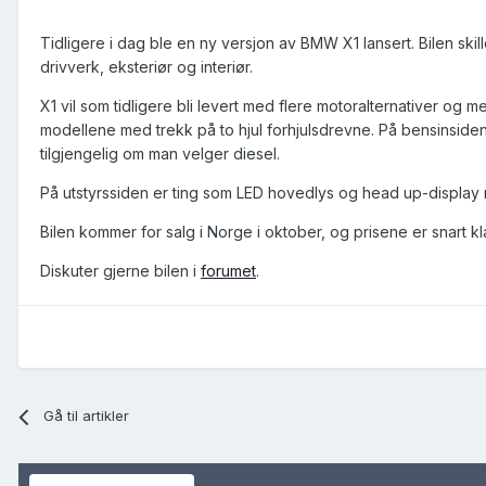
Tidligere i dag ble en ny versjon av BMW X1 lansert. Bilen ski
drivverk, eksteriør og interiør.
X1 vil som tidligere bli levert med flere motoralternativer og med
modellene med trekk på to hjul forhjulsdrevne. På bensinsid
tilgjengelig om man velger diesel.
På utstyrssiden er ting som LED hovedlys og head up-display 
Bilen kommer for salg i Norge i oktober, og prisene er snart kl
Diskuter gjerne bilen i
forumet
.
Gå til artikler