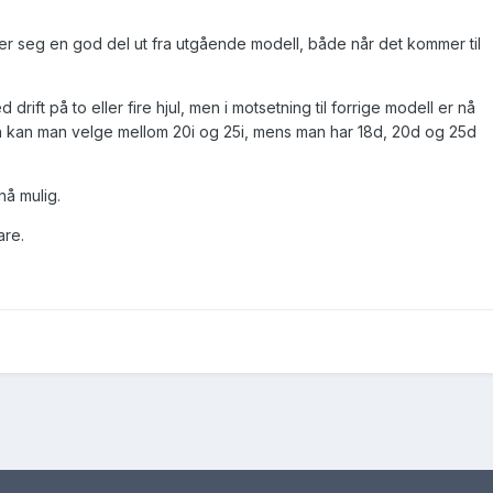
ller seg en god del ut fra utgående modell, både når det kommer til
 drift på to eller fire hjul, men i motsetning til forrige modell er nå
en kan man velge mellom 20i og 25i, mens man har 18d, 20d og 25d
nå mulig.
are.