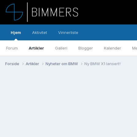
Hjem
Aktivitet
Vinnerliste
Forum
Artikler
Galleri
Blogger
Kalender
Me
Forside
Artikler
Nyheter om BMW
Ny BMW X1 lansert!